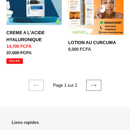
HYALURONIQUE
CREME A L'ACIDE
HYALURONIQUE
LOTION AU CURCUMA
Prix
14,700 FCFA
Prix
8,000 FCFA
réduit
Prix
37,000 FCFA
normal
normal
SOLDE
Page 1 sur 2
PAGE
PAGE
PRÉCÉDENTE
SUIVANTE
Liens rapides