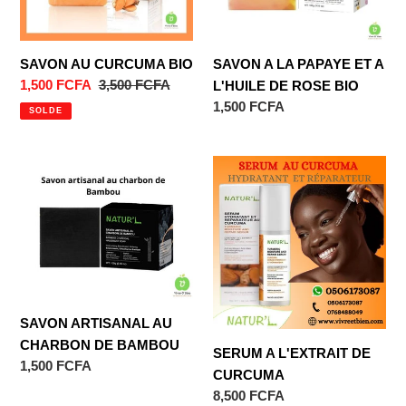
i
A
o
L'HUILE
DE
n
SAVON AU CURCUMA BIO
SAVON A LA PAPAYE ET A
ROSE
Prix
1,500 FCFA
Prix
3,500 FCFA
L'HUILE DE ROSE BIO
:
BIO
réduit
normal
Prix
1,500 FCFA
SOLDE
normal
SAVON
SERUM
ARTISANAL
A
AU
L'EXTRAIT
CHARBON
DE
DE
CURCUMA
BAMBOU
SAVON ARTISANAL AU
CHARBON DE BAMBOU
SERUM A L'EXTRAIT DE
Prix
1,500 FCFA
CURCUMA
normal
Prix
8,500 FCFA