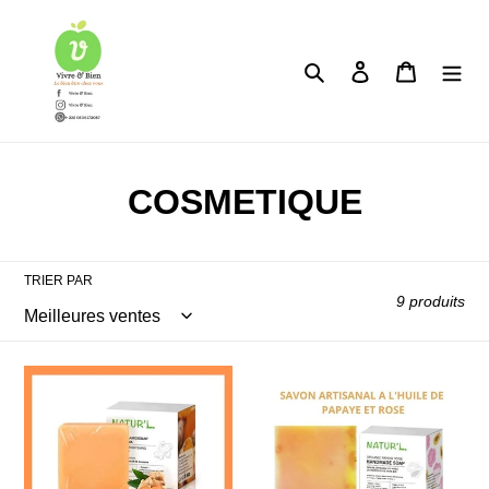
Passer
au
contenu
Rechercher
Se connecter
Panier
C
COSMETIQUE
o
l
TRIER PAR
9 produits
l
e
SAVON
SAVON
c
AU
A
CURCUMA
LA
t
BIO
PAPAYE
ET