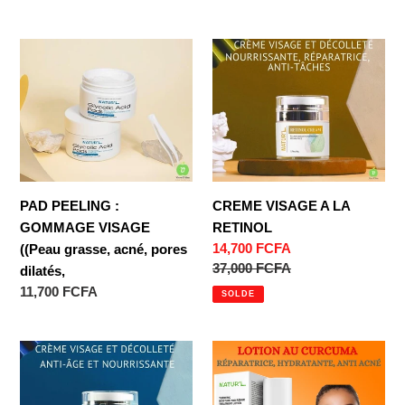
normal
PAD
CREME
PEELING
VISAGE
:
A
GOMMAGE
LA
VISAGE
RETINOL
((Peau
grasse,
acné,
PAD PEELING :
CREME VISAGE A LA
pores
GOMMAGE VISAGE
RETINOL
dilatés,
Prix
14,700 FCFA
((Peau grasse, acné, pores
réduit
Prix
37,000 FCFA
dilatés,
normal
Prix
11,700 FCFA
SOLDE
normal
CREME
LOTION
A
AU
L'ACIDE
CURCUMA